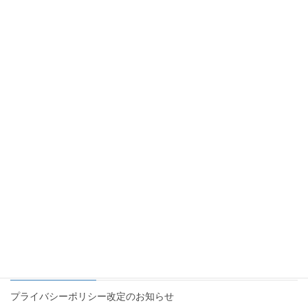
お知らせ
カテゴリー
お知らせ
前の記事
新しい機能などが追加されまし
た！
2021年6月16日
お知らせ
次の記事
プライバシーポリシー改定のお
知らせ
2024年8月19日
最近の投稿
プライバシーポリシー改定のお知らせ